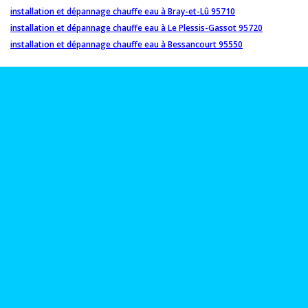
installation et dépannage chauffe eau à Bray-et-Lû 95710
installation et dépannage chauffe eau à Le Plessis-Gassot 95720
installation et dépannage chauffe eau à Bessancourt 95550