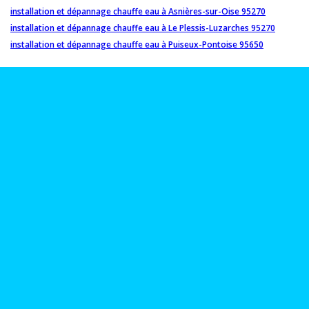
installation et dépannage chauffe eau à Asnières-sur-Oise 95270
installation et dépannage chauffe eau à Le Plessis-Luzarches 95270
installation et dépannage chauffe eau à Puiseux-Pontoise 95650