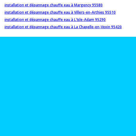
installation et dépannage chauffe eau à Margency 95580
installation et dépannage chauffe eau à Villers-en-Arthies 95510
installation et dépannage chauffe eau à L'Isle-Adam 95290
installation et dépannage chauffe eau à La Chapelle-en-Vexin 95420